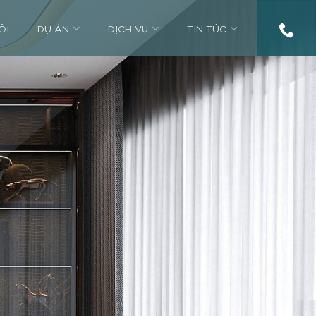
ÔI
DỰ ÁN
DỊCH VỤ
TIN TỨC