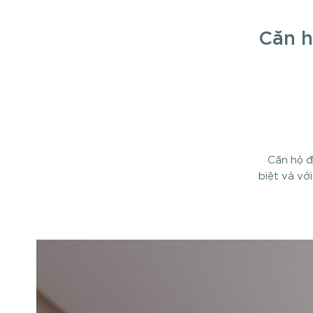
Căn h
Căn hộ đ
biệt và vớ