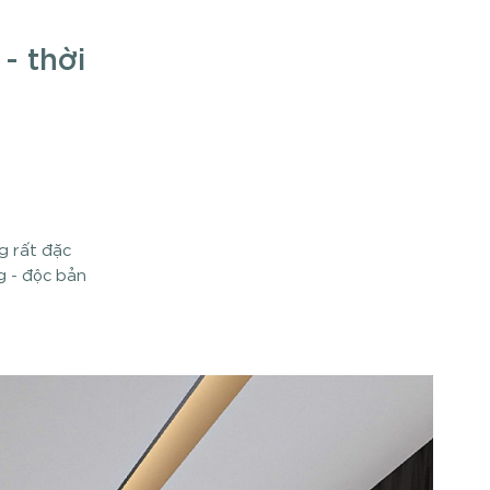
- thời
g rất đặc
g - độc bản