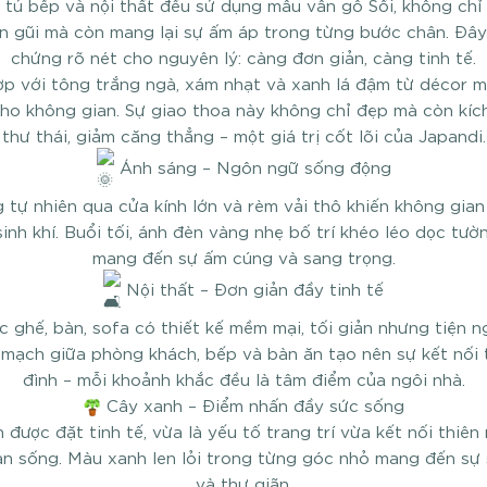
, tủ bếp và nội thất đều sử dụng mẫu vân gỗ Sồi, không chỉ
n gũi mà còn mang lại sự ấm áp trong từng bước chân. Đây
chứng rõ nét cho nguyên lý: càng đơn giản, càng tinh tế.
ợp với tông trắng ngà, xám nhạt và xanh lá đậm từ décor m
cho không gian. Sự giao thoa này không chỉ đẹp mà còn kích
thư thái, giảm căng thẳng – một giá trị cốt lõi của Japandi.
Ánh sáng – Ngôn ngữ sống động
 tự nhiên qua cửa kính lớn và rèm vải thô khiến không gian
sinh khí. Buổi tối, ánh đèn vàng nhẹ bố trí khéo léo dọc tườn
mang đến sự ấm cúng và sang trọng.
Nội thất – Đơn giản đầy tinh tế
c ghế, bàn, sofa có thiết kế mềm mại, tối giản nhưng tiện n
n mạch giữa phòng khách, bếp và bàn ăn tạo nên sự kết nối 
đình – mỗi khoảnh khắc đều là tâm điểm của ngôi nhà.
Cây xanh – Điểm nhấn đầy sức sống
 được đặt tinh tế, vừa là yếu tố trang trí vừa kết nối thiên 
an sống. Màu xanh len lỏi trong từng góc nhỏ mang đến sự 
và thư giãn.