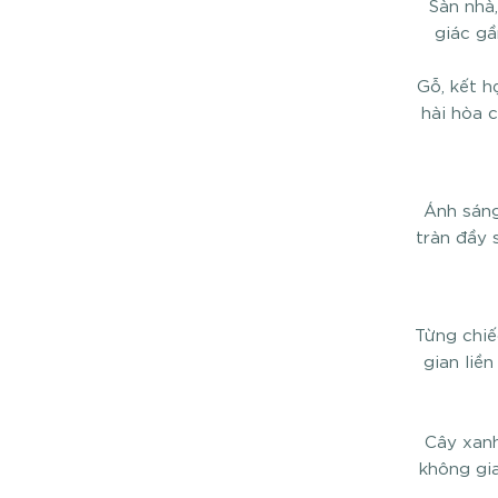
Sàn nhà
giác gầ
Gỗ, kết h
hài hòa 
Ánh sáng
tràn đầy 
Từng chiế
gian liề
Cây xanh
không gi